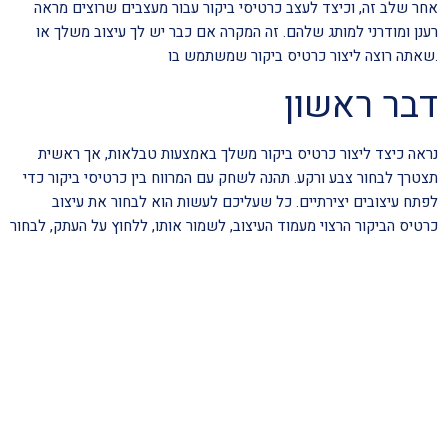
אחר שלב זה, וכיצד לעצב כרטיסי ביקור עבור מעצבים שרוצים מראה
רענן ומודרני למותג שלהם. זה המקרה אם כבר יש לך עיצוב משלך או
שאתה רוצה ליצור כרטיס ביקור שמשתמש בו.
דבר ראשון
נראה כיצד ליצור כרטיס ביקור משלך באמצעות טבלאות, אך ראשית
תצטרך לבחור צבע ורקע. תהנה לשחק עם המרווח בין כרטיסי ביקור כדי
לפתח עיצובים יצירתיים. כל שעליכם לעשות הוא לבחור את עיצוב
כרטיס הביקור הרצוי מעמוד העיצוב, לשמור אותו, ללחוץ על העתק, לבחור
את הגודל הרצוי, להזין את כל המידע שתרצו להציג על המפה ולבסוף
ליצור מסמך PDF של עכשיו אתה כרטיס הביקור שלך מוכן להדפסה,
פשוט בחר את הגודל שלך ובצע כמה שינויים לפני ההורדה וההדפסה.
אם אין לך ניסיון ביצירת
כרטיס ביקור
כדאי לוודא שיש לכם עיצוב מתוחכם של כרטיס ביקור המבוסס על צרכי