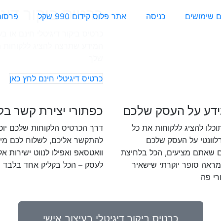
כרטיס ביקור דיג
ם שימושים
כניסה
אתר פלוס קידום 990 שקל
פרסום 
כרטיס ביקור דיגיטלי חינם או ב
המידע שתרצה להציג ללקוחות 
שלך
כרטיס דיגיטלי חינם לחץ כאן
ידע על העסק שלכם
כפתורי יצירת קשר בק
כלו להציג ללקוחות את כל
דרך הכרטיס הלקוחות שלכם יוכל
לוונטי על העסק שלכם
להתקשר אליכם, לשלוח לכם מיי
ם שאתם מציעים, הכל בלחיצת
וואטסאפ ואפילו לנווט ישירות אל
מראה סופר יוקרתי שישאיר
לעסק – הכל בקליק אחד בלבד
רי פה
כרטיס ביקור דיגיטלי בעיצוב אישי