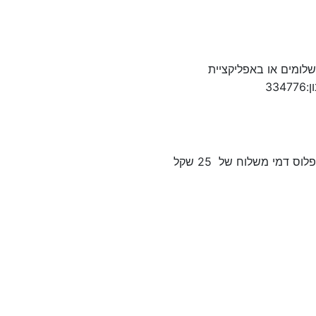
צע תשלום באשאי עד 3 תשלומים או באפליקציית BIT למספר 00502909876 או